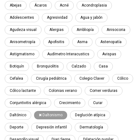
Abejas
Ácaros
Acné
Acondroplasia
Adolescentes
Agresividad
Agua y jabón
Agudeza visual
Alergias
Ambliopía
Anisocoria
Anisometropía
Apofisitis
Asma
Astenopatía
Astigmatismo
Audímetro Interacustics
Avispas
Botiquín
Bronquiolitis
Calzado
Casa
Cefalea
Cirugía pediátrica
Colegio Claver
Cólico
Cólico lactante
Colonias verano
Comer verduras
Conjuntivitis alérgica
Crecimiento
Curar
Daltónico
Daltonismo
Deglución atípica
Deporte
Depresión infantil
Dermatología
Desarrollo visual
Diari Segre
Dilatación pupilar