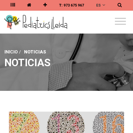
ES
T:
973 675 967
INICIO
/
NOTICIAS
NOTICIAS