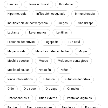
Heridas
Hernia umbilical
Hidratación
Hipermetropía
Infiltración ecoguiada
Inmunoterapia
Insuficiencia de convergencia
Juegos
Kinesiotape
Lactante
Lavar manos
Lentillas
Lesiones deportivas
Logopedia
Luz azul
Magazin Kids
Manchas cafe con leche
Miopía
Mochila escolar
Mocos
Moluscum contagioso
Motilidad ocular
Natación
Niños
Niños introvertidos
Nutrición
Nutrición deportiva
Oído
Ojo seco
Ojo vago
Orzuelos
Osteocondrosis
Otitis externa
Pantallas digitales
Parche
Pectus excavatum
Picaduras
Pie plano