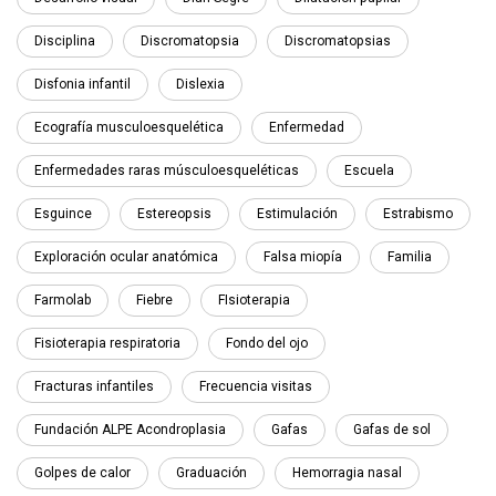
Disciplina
Discromatopsia
Discromatopsias
Disfonia infantil
Dislexia
Ecografía musculoesquelética
Enfermedad
Enfermedades raras músculoesqueléticas
Escuela
Esguince
Estereopsis
Estimulación
Estrabismo
Exploración ocular anatómica
Falsa miopía
Familia
Farmolab
Fiebre
FIsioterapia
Fisioterapia respiratoria
Fondo del ojo
Fracturas infantiles
Frecuencia visitas
Fundación ALPE Acondroplasia
Gafas
Gafas de sol
Golpes de calor
Graduación
Hemorragia nasal