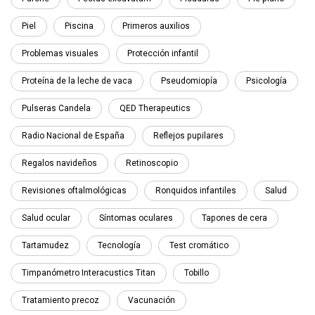
Piel
Piscina
Primeros auxilios
Problemas visuales
Protección infantil
Proteína de la leche de vaca
Pseudomiopía
Psicología
Pulseras Candela
QED Therapeutics
Radio Nacional de España
Reflejos pupilares
Regalos navideños
Retinoscopio
Revisiones oftalmológicas
Ronquidos infantiles
Salud
Salud ocular
Síntomas oculares
Tapones de cera
Tartamudez
Tecnología
Test cromático
Timpanómetro Interacustics Titan
Tobillo
Tratamiento precoz
Vacunación