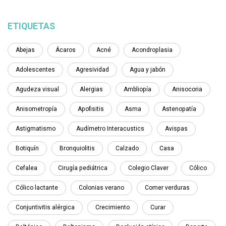
ETIQUETAS
Abejas
Ácaros
Acné
Acondroplasia
Adolescentes
Agresividad
Agua y jabón
Agudeza visual
Alergias
Ambliopía
Anisocoria
Anisometropía
Apofisitis
Asma
Astenopatía
Astigmatismo
Audímetro Interacustics
Avispas
Botiquín
Bronquiolitis
Calzado
Casa
Cefalea
Cirugía pediátrica
Colegio Claver
Cólico
Cólico lactante
Colonias verano
Comer verduras
Conjuntivitis alérgica
Crecimiento
Curar