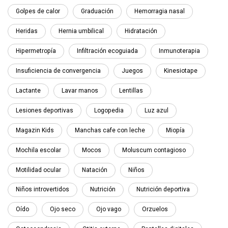
Golpes de calor
Graduación
Hemorragia nasal
Heridas
Hernia umbilical
Hidratación
Hipermetropía
Infiltración ecoguiada
Inmunoterapia
Insuficiencia de convergencia
Juegos
Kinesiotape
Lactante
Lavar manos
Lentillas
Lesiones deportivas
Logopedia
Luz azul
Magazin Kids
Manchas cafe con leche
Miopía
Mochila escolar
Mocos
Moluscum contagioso
Motilidad ocular
Natación
Niños
Niños introvertidos
Nutrición
Nutrición deportiva
Oído
Ojo seco
Ojo vago
Orzuelos