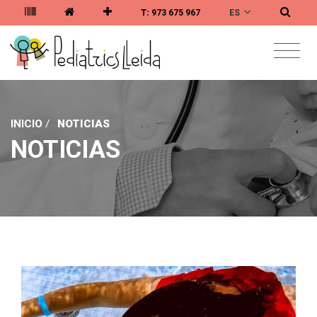
ES
T:
973 675 967
INICIO
/
NOTICIAS
NOTICIAS