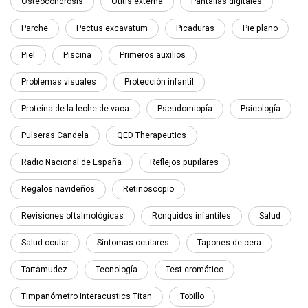
Osteocondrosis
Otitis externa
Pantallas digitales
Parche
Pectus excavatum
Picaduras
Pie plano
Piel
Piscina
Primeros auxilios
Problemas visuales
Protección infantil
Proteína de la leche de vaca
Pseudomiopía
Psicología
Pulseras Candela
QED Therapeutics
Radio Nacional de España
Reflejos pupilares
Regalos navideños
Retinoscopio
Revisiones oftalmológicas
Ronquidos infantiles
Salud
Salud ocular
Síntomas oculares
Tapones de cera
Tartamudez
Tecnología
Test cromático
Timpanómetro Interacustics Titan
Tobillo