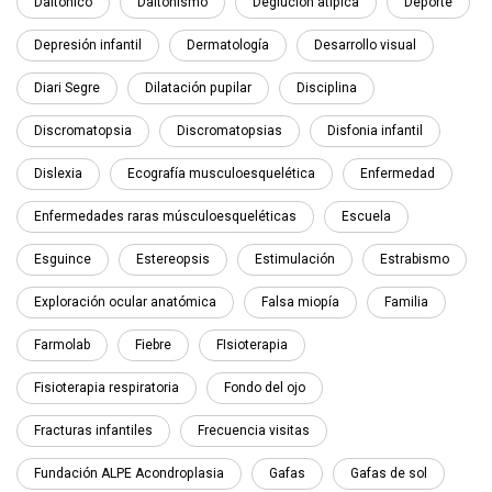
Daltónico
Daltonismo
Deglución atípica
Deporte
Depresión infantil
Dermatología
Desarrollo visual
Diari Segre
Dilatación pupilar
Disciplina
Discromatopsia
Discromatopsias
Disfonia infantil
Dislexia
Ecografía musculoesquelética
Enfermedad
Enfermedades raras músculoesqueléticas
Escuela
Esguince
Estereopsis
Estimulación
Estrabismo
Exploración ocular anatómica
Falsa miopía
Familia
Farmolab
Fiebre
FIsioterapia
Fisioterapia respiratoria
Fondo del ojo
Fracturas infantiles
Frecuencia visitas
Fundación ALPE Acondroplasia
Gafas
Gafas de sol