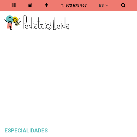
ES
T:
973 675 967
INICIO
/
NOTICIAS
NOTICIAS
ESPECIALIDADES