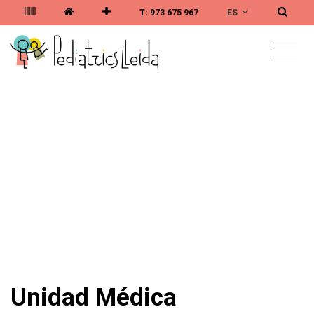
ES
T:
973 675 967
INICIO
/
NUESTRAS UNIDADES Y ESPECIALIDADES
/
UNIDADES
/
UNIDAD MÉDICA
UNIDAD MÉDICA
Unidad Médica