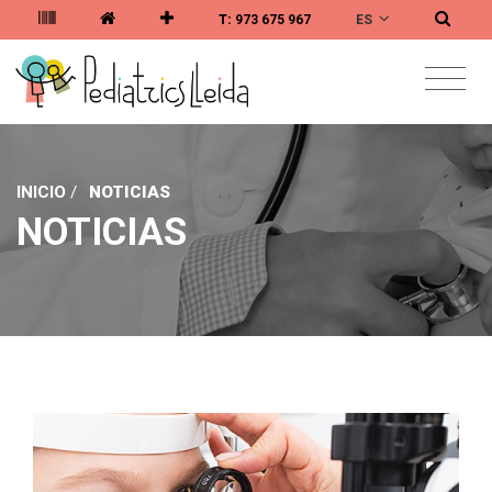
ES
T:
973 675 967
INICIO
/
NOTICIAS
NOTICIAS