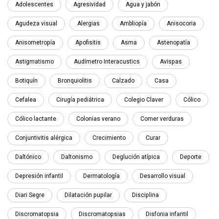
Adolescentes
Agresividad
Agua y jabón
Agudeza visual
Alergias
Ambliopía
Anisocoria
Anisometropía
Apofisitis
Asma
Astenopatía
Astigmatismo
Audímetro Interacustics
Avispas
Botiquín
Bronquiolitis
Calzado
Casa
Cefalea
Cirugía pediátrica
Colegio Claver
Cólico
Cólico lactante
Colonias verano
Comer verduras
Conjuntivitis alérgica
Crecimiento
Curar
Daltónico
Daltonismo
Deglución atípica
Deporte
Depresión infantil
Dermatología
Desarrollo visual
Diari Segre
Dilatación pupilar
Disciplina
Discromatopsia
Discromatopsias
Disfonia infantil