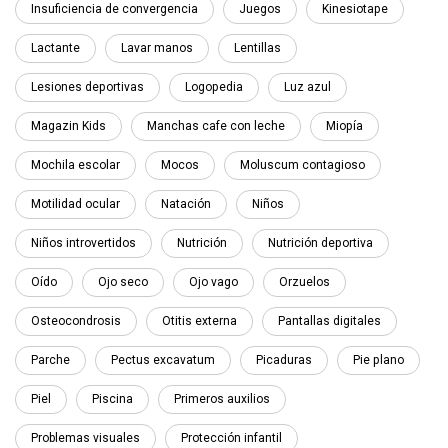
Insuficiencia de convergencia
Juegos
Kinesiotape
Lactante
Lavar manos
Lentillas
Lesiones deportivas
Logopedia
Luz azul
Magazin Kids
Manchas cafe con leche
Miopía
Mochila escolar
Mocos
Moluscum contagioso
Motilidad ocular
Natación
Niños
Niños introvertidos
Nutrición
Nutrición deportiva
Oído
Ojo seco
Ojo vago
Orzuelos
Osteocondrosis
Otitis externa
Pantallas digitales
Parche
Pectus excavatum
Picaduras
Pie plano
Piel
Piscina
Primeros auxilios
Problemas visuales
Protección infantil