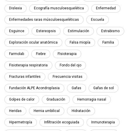
Dislexia
Ecografía musculoesquelética
Enfermedad
Enfermedades raras músculoesqueléticas
Escuela
Esguince
Estereopsis
Estimulación
Estrabismo
Exploración ocular anatómica
Falsa miopía
Familia
Farmolab
Fiebre
FIsioterapia
Fisioterapia respiratoria
Fondo del ojo
Fracturas infantiles
Frecuencia visitas
Fundación ALPE Acondroplasia
Gafas
Gafas de sol
Golpes de calor
Graduación
Hemorragia nasal
Heridas
Hernia umbilical
Hidratación
Hipermetropía
Infiltración ecoguiada
Inmunoterapia