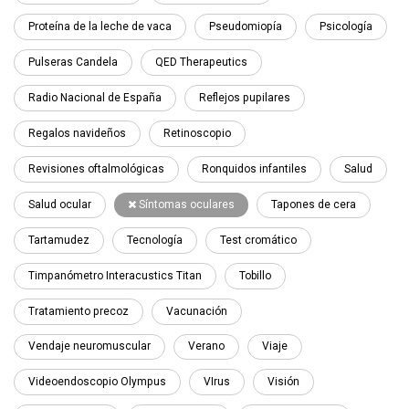
Proteína de la leche de vaca
Pseudomiopía
Psicología
Pulseras Candela
QED Therapeutics
Radio Nacional de España
Reflejos pupilares
Regalos navideños
Retinoscopio
Revisiones oftalmológicas
Ronquidos infantiles
Salud
Salud ocular
Síntomas oculares
Tapones de cera
Tartamudez
Tecnología
Test cromático
Timpanómetro Interacustics Titan
Tobillo
Tratamiento precoz
Vacunación
Vendaje neuromuscular
Verano
Viaje
Videoendoscopio Olympus
VIrus
Visión