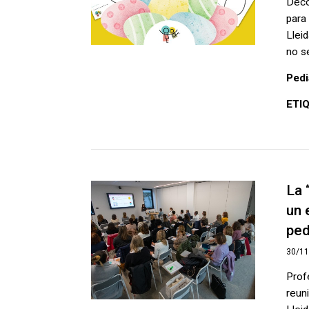
Deco
para
Llei
no s
Pedi
ETI
La 
un 
ped
30/1
Prof
reun