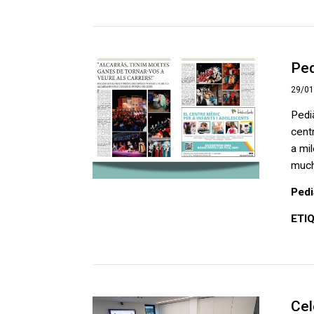
Ped
29/0
Pedi
centr
a mi
mucho
Pedi
ETI
Cel