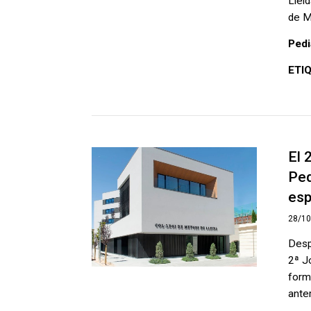
Llei
de M
Pedi
ETI
El 
Ped
esp
28/1
Desp
2ª J
form
anter