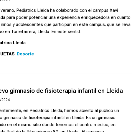
 verano, Pediatrics Lleida ha colaborado con el campus Xavi
ada para poder potenciar una experiencia enriquecedora en cuanto
s niños y adolescentes que participan en este campus, que se lleva
o en Torrefarrera, Lleida. En este sentid...
atrics Lleida
QUETAS
:
Deporte
vo gimnasio de fisioterapia infantil en Lleida
4/2024
entemente, en Pediatrics Lleida, hemos abierto al público un
o gimnasio de fisioterapia infantil en Lleida. Es un gimnasio
ado en el mismo sitio donde tenemos el centro médico, en
ida Prat de la Riba número 80, en Lleida. El gimnasio...