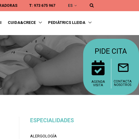
ES
URADORAS
T:
973 675 967
I
CUIDA&CRECE
PEDIÀTRICS LLEIDA
PIDE CITA
CONTACTA
AGENDA
NOSOTROS
VISITA
ESPECIALIDADES
ALERGOLOGÍA