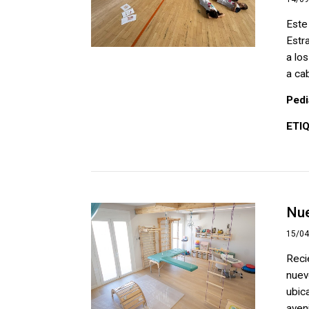
Este
Estr
a lo
a cab
Pedi
ETI
Nue
15/0
Reci
nuev
ubic
aven