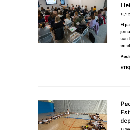
Lle
10/1
El p
jorn
con 
en el
Pedi
ETI
Ped
Est
dep
14/0