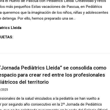
ra el Huevo de Pascua con Pediàtrics Lleida: Creatividad y retos
 los más pequeños Estas vacaciones de Pascua, en Pediàtrics
da queremos que la imaginación de los niños, niñas y adolescentes
e detenga. Por ello, hemos preparado una se...
atrics Lleida
QUETAS
:
“Jornada Pediàtrics Lleida” se consolida como
espacio para crear red entre los profesionales
iátricos del territorio
1/2025
esionales de la salud vinculados a la pediatría se han vuelto a
ir por segundo año consecutivo en la 2ª Jornada de Pediàtrics