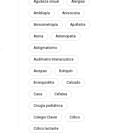
Agudeza visual
Alergias
Ambliopía
Anisocoria
Anisometropía
Apofisitis
Asma
Astenopatía
Astigmatismo
Audímetro Interacustics
Avispas
Botiquín
Bronquiolitis
Calzado
Casa
Cefalea
Cirugía pediátrica
Colegio Claver
Cólico
Cólico lactante