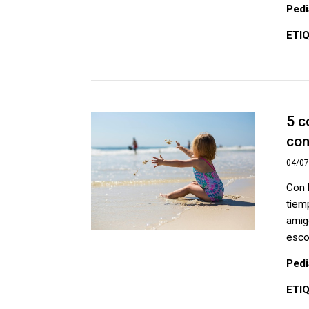
Pedi
ETI
5 c
con
04/0
Con 
tiemp
amig
escol
Pedi
ETI