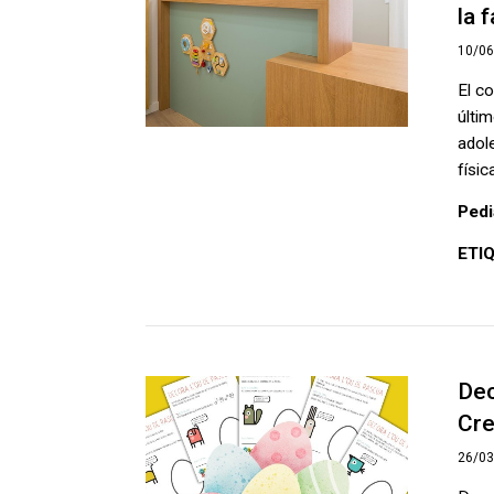
la 
10/0
El c
últim
adol
físic
Pedi
ETI
Dec
Cre
26/0